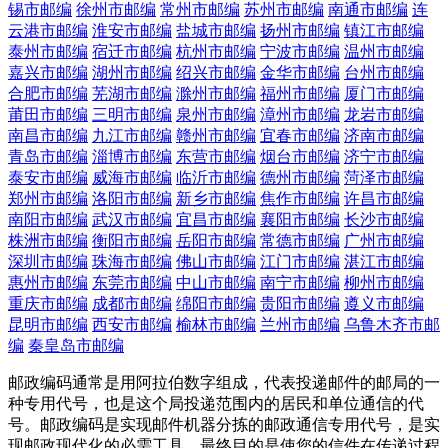
锡市邮编
徐州市邮编
常州市邮编
苏州市邮编
南通市邮编
连
云港市邮编
淮安市邮编
盐城市邮编
扬州市邮编
镇江市邮编
泰州市邮编
宿迁市邮编
杭州市邮编
宁波市邮编
温州市邮编
嘉兴市邮编
湖州市邮编
绍兴市邮编
金华市邮编
台州市邮编
合肥市邮编
芜湖市邮编
滁州市邮编
福州市邮编
厦门市邮编
莆田市邮编
三明市邮编
泉州市邮编
漳州市邮编
龙岩市邮编
南昌市邮编
九江市邮编
赣州市邮编
宜春市邮编
济南市邮编
青岛市邮编
淄博市邮编
东营市邮编
烟台市邮编
济宁市邮编
泰安市邮编
威海市邮编
临沂市邮编
德州市邮编
菏泽市邮编
郑州市邮编
洛阳市邮编
新乡市邮编
焦作市邮编
许昌市邮编
南阳市邮编
武汉市邮编
宜昌市邮编
襄阳市邮编
长沙市邮编
株洲市邮编
衡阳市邮编
岳阳市邮编
常德市邮编
广州市邮编
深圳市邮编
珠海市邮编
佛山市邮编
江门市邮编
湛江市邮编
惠州市邮编
东莞市邮编
中山市邮编
南宁市邮编
柳州市邮编
重庆市邮编
成都市邮编
绵阳市邮编
贵阳市邮编
遵义市邮编
昆明市邮编
西安市邮编
榆林市邮编
兰州市邮编
乌鲁木齐市邮
编
秦皇岛市邮编
邮政编码通常是用阿拉伯数字组成，代表投递邮件的邮局的一
种专用代号，也是这个局投递范围内的居民和单位通信的代
号。邮政编码是实现邮件机器分拣的邮政通信专用代号，是实
现邮政现代化的必需工具，最终目的是使您的信件在传递过程