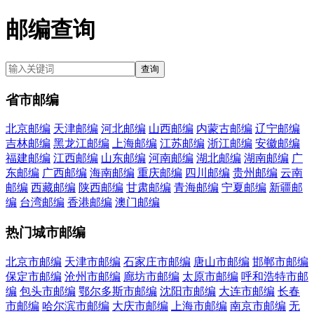
邮编查询
查询
省市邮编
北京邮编
天津邮编
河北邮编
山西邮编
内蒙古邮编
辽宁邮编
吉林邮编
黑龙江邮编
上海邮编
江苏邮编
浙江邮编
安徽邮编
福建邮编
江西邮编
山东邮编
河南邮编
湖北邮编
湖南邮编
广
东邮编
广西邮编
海南邮编
重庆邮编
四川邮编
贵州邮编
云南
邮编
西藏邮编
陕西邮编
甘肃邮编
青海邮编
宁夏邮编
新疆邮
编
台湾邮编
香港邮编
澳门邮编
热门城市邮编
北京市邮编
天津市邮编
石家庄市邮编
唐山市邮编
邯郸市邮编
保定市邮编
沧州市邮编
廊坊市邮编
太原市邮编
呼和浩特市邮
编
包头市邮编
鄂尔多斯市邮编
沈阳市邮编
大连市邮编
长春
市邮编
哈尔滨市邮编
大庆市邮编
上海市邮编
南京市邮编
无