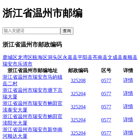
浙江省温州市邮编
查询
浙江省温州市
邮政编码
鹿城区
龙湾区
瓯海区
洞头区
永嘉县
平阳县
苍南县
文成县
泰顺县
瑞安市
乐清市
浙江省温州市邮编地址
邮政编码
区号
详情
浙江省温州市瑞安市马屿镇
详情
325208
0577
岳二村
浙江省温州市瑞安市塘下京
详情
325204
0577
瑞大厦
浙江省温州市瑞安市鲍田官
详情
325204
0577
渎泰安大厦
浙江省温州市瑞安市鲍田官
详情
325204
0577
渎阳光大厦
浙江省温州市瑞安市新华南
详情
325204
0577
河顺达大厦