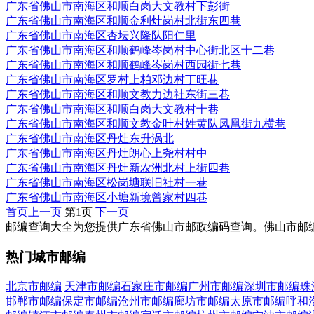
广东省佛山市南海区和顺白岗大文教村下彭街
广东省佛山市南海区和顺金利灶岗村北街东四巷
广东省佛山市南海区杏坛兴隆队阳仁里
广东省佛山市南海区和顺鹤峰岑岗村中心街北区十二巷
广东省佛山市南海区和顺鹤峰岑岗村西园街七巷
广东省佛山市南海区罗村上柏邓边村丁旺巷
广东省佛山市南海区和顺文教力边社东街三巷
广东省佛山市南海区和顺白岗大文教村十巷
广东省佛山市南海区和顺文教金叶村姓黄队凤凰街九横巷
广东省佛山市南海区丹灶东升涡北
广东省佛山市南海区丹灶朗心上尧村村中
广东省佛山市南海区丹灶新农洲北村上街四巷
广东省佛山市南海区松岗塘联旧社村一巷
广东省佛山市南海区小塘新境曾家村四巷
首页
上一页
第1页
下一页
邮编查询大全为您提供广东省佛山市邮政编码查询。佛山市邮编快
热门城市邮编
北京市邮编
天津市邮编
石家庄市邮编
广州市邮编
深圳市邮编
珠
邯郸市邮编
保定市邮编
沧州市邮编
廊坊市邮编
太原市邮编
呼和