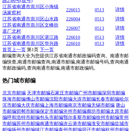
路2-86号(双号)
江苏省南通市崇川区小海镇
详情
226015
0513
汤家窑村
江苏省南通市崇川区山水路
226004
0513
详情
江苏省南通市崇川区文峰街
详情
226007
0513
道厂北村
江苏省南通市崇川区湛江路
226010
0513
详情
江苏省南通市崇川区华兴路
226010
0513
详情
首页
上一页
第1页
下一页
邮编查询大全为您提供江苏省南通市邮政编码查询。南通市邮
编快查,南通市邮编查询,南通市邮编,南通市邮编号码,查询南通
市邮政编码,查询南通市邮编,南通市邮政编码。
热门城市邮编
北京市邮编
天津市邮编
石家庄市邮编
广州市邮编
深圳市邮编
珠海市邮编
佛山市邮编
沈阳市邮编
大连市邮编
长春市邮编
哈尔
滨市邮编
大庆市邮编
上海市邮编
南京市邮编
无锡市邮编
唐山
市邮编
邯郸市邮编
保定市邮编
沧州市邮编
廊坊市邮编
太原市邮
编
呼和浩特市邮编
包头市邮编
鄂尔多斯市邮编
徐州市邮编
常州
市邮编
苏州市邮编
南通市邮编
连云港市邮编
淮安市邮编
盐城市
邮编
扬州市邮编
镇江市邮编
泰州市邮编
宿迁市邮编
杭州市邮编